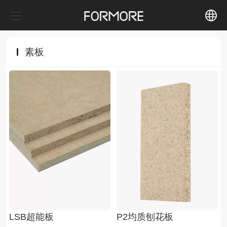
中文
素板
English
LSB超能板
P2均质刨花板