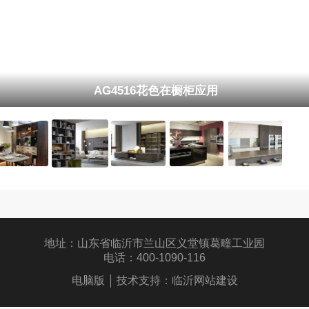
AG4516花色在橱柜应用
地址：山东省临沂市兰山区义堂镇葛疃工业园
电话：400-1090-116
电脑版
技术支持：
临沂网站建设