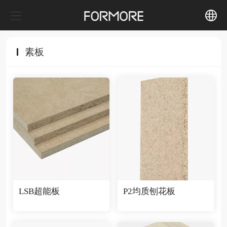
中文
素板
English
LSB超能板
P2均质刨花板